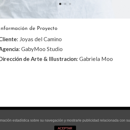
Información de Proyecto
Cliente:
Joyas del Camino
Agencia:
GabyMoo Studio
Dirección de Arte & Illustracion:
Gabriela Moo
servados | Identidad de Marca Ilustrada
Aviso Legal
Polític
nformación estadística sobre su navegación y mostrarle publicidad relacionada con s
ACEPTAR