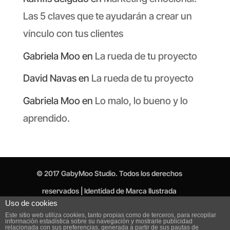
Las 5 claves que te ayudarán a crear un
vínculo con tus clientes
Gabriela Moo
en
La rueda de tu proyecto
David Navas
en
La rueda de tu proyecto
Gabriela Moo
en
Lo malo, lo bueno y lo
aprendido.
© 2017 GabyMoo Studio. Todos los derechos
reservados | Identidad de Marca Ilustrada
Uso de cookies
Aviso Legal
Política de Privacidad
Este sitio web utiliza cookies, tanto propias como de terceros, para recopilar
información estadística sobre su navegación y mostrarle publicidad
Política de cookies
relacionada con sus preferencias, generada a partir de sus pautas de